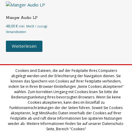
Manger Audio LP
48,00
€
inkl. MwSt / zuzügl.
Versandkosten
Weiterlesen
Cookies sind Dateien, die auf der Festplatte Ihres Computers
abgelegt werden und der Erleichterung der Navigation dienen. Sie
←
Lasip 6.0
Manger Audio LP
→
Post
können das Speichern von Cookies auf Ihrer Festplatte verhindern,
indem Sie in Ihren Browser-Einstellungen „keine Cookies akzeptieren“
wählen. Zum korrekten Umgang mit Cookies lesen Sie bitte die
navigation
Bedienungsanleitung Ihres bevorzugten Browsers. Wenn Sie keine
Cookies akzeptieren, kann dies im Einzelfall zu
Funktionseinschränkungen der der Seiten führen. Soweit Sie Cookies
akzeptieren, legt MindAudio Daten innerhalb der Cookies auf Ihrer
Festplatte ab und ruft diese Informationen bei späteren Nutzungen
© Icy-Medien GmbH
wieder ab. Weitere Informationen finden Sie auf unserer Datenschutz-
Seite, Bereich "Cookies"