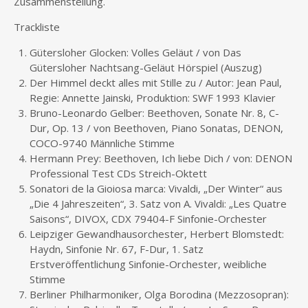
Zusammenstellung.
Trackliste
Gütersloher Glocken: Volles Geläut / von Das
Gütersloher Nachtsang-Geläut Hörspiel (Auszug)
Der Himmel deckt alles mit Stille zu / Autor: Jean Paul,
Regie: Annette Jainski, Produktion: SWF 1993 Klavier
Bruno-Leonardo Gelber: Beethoven, Sonate Nr. 8, C-
Dur, Op. 13 / von Beethoven, Piano Sonatas, DENON,
COCO-9740 Männliche Stimme
Hermann Prey: Beethoven, Ich liebe Dich / von: DENON
Professional Test CDs Streich-Oktett
Sonatori de la Gioiosa marca: Vivaldi, „Der Winter“ aus
„Die 4 Jahreszeiten“, 3. Satz von A. Vivaldi: „Les Quatre
Saisons“, DIVOX, CDX 79404-F Sinfonie-Orchester
Leipziger Gewandhausorchester, Herbert Blomstedt:
Haydn, Sinfonie Nr. 67, F-Dur, 1. Satz
Erstveröffentlichung Sinfonie-Orchester, weibliche
Stimme
Berliner Philharmoniker, Olga Borodina (Mezzosopran):