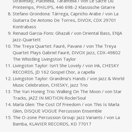
Stravinsky, Pulcinella, Tarantella / von Le Sacre Du
Printemps, PHILIPS, 446 698-2 Klassische Gitarre
Stefano Grondona: Tárrega, Capricho Arabe / von La
Guitarra De Antonio De Torres, DIVOX, CDX 29701
Kontrabass
Renaud Garcia-Fons: Ghazali / von Oriental Bass, ENJA
Jazz-Quartett
The Treya Quartet: Fauré, Pavane / von The Treya
Quartet Plays Gabriel Fauré, DIVOX Jazz, CDX-49802
The Whistling Livingston Taylor
Livingston Taylor: Isn’t She Lovely / von Ink, CHESKY
RECORDS, JD 162 Gospel Chor, a capella
Livingston Taylor: Grandma’s Hands / von Jazz & World
Music Celebration, CHESKY, Jazz Trio
The Yuri Honing Trio: Walking On The Moon / von Star
Tracks, JAZZ IN MOTION Rockn’Soul
Marla Glen: The Cost Of Freedom / von This Is Marla
Glen, DISQUE VOGUE Percussion Ensemble
The O-zone Percussion Group: Jazz Variants / von La
Bamba, KLAVIER RECORDS, KD 77017