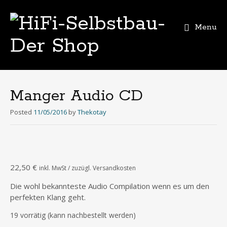
Menu
Skip
to
content
Manger Audio CD
Posted
11/05/2016
by
Thekotay
22,50
€
inkl. MwSt / zuzügl. Versandkosten
Die wohl bekannteste Audio Compilation wenn es um den
perfekten Klang geht.
19 vorrätig (kann nachbestellt werden)