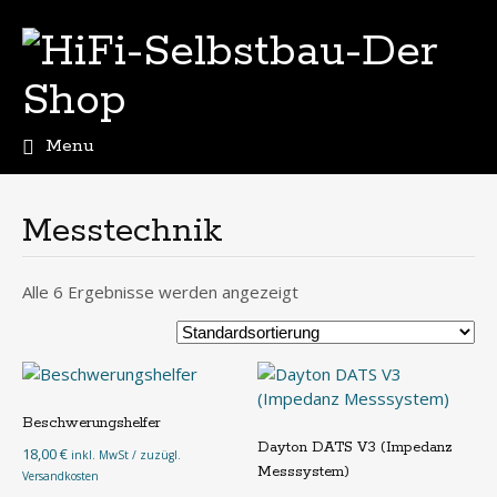
Menu
Skip
to
content
Messtechnik
Alle 6 Ergebnisse werden angezeigt
Beschwerungshelfer
Dayton DATS V3 (Impedanz
18,00
€
inkl. MwSt / zuzügl.
Messsystem)
Versandkosten