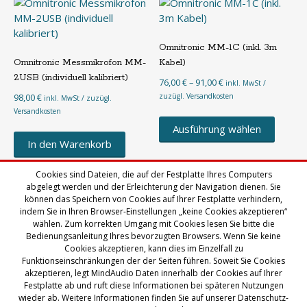
können
auf
der
Produktseite
Omnitronic MM-1C (inkl. 3m
gewählt
Omnitronic Messmikrofon MM-
Kabel)
werden
2USB (individuell kalibriert)
Preisspanne:
76,00
€
–
91,00
€
inkl. MwSt /
76,00 €
98,00
€
zuzügl. Versandkosten
inkl. MwSt / zuzügl.
bis
Versandkosten
Diese
91,00 €
Produk
Ausführung wählen
weist
In den Warenkorb
mehre
Varian
Cookies sind Dateien, die auf der Festplatte Ihres Computers
abgelegt werden und der Erleichterung der Navigation dienen. Sie
auf.
können das Speichern von Cookies auf Ihrer Festplatte verhindern,
Die
indem Sie in Ihren Browser-Einstellungen „keine Cookies akzeptieren“
Optio
wählen. Zum korrekten Umgang mit Cookies lesen Sie bitte die
könne
Bedienungsanleitung Ihres bevorzugten Browsers. Wenn Sie keine
auf
Cookies akzeptieren, kann dies im Einzelfall zu
Funktionseinschränkungen der der Seiten führen. Soweit Sie Cookies
der
akzeptieren, legt MindAudio Daten innerhalb der Cookies auf Ihrer
Produk
Festplatte ab und ruft diese Informationen bei späteren Nutzungen
© Icy-Medien GmbH
gewähl
wieder ab. Weitere Informationen finden Sie auf unserer Datenschutz-