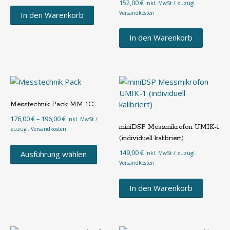
152,00
€
inkl. MwSt / zuzügl.
Versandkosten
In den Warenkorb
In den Warenkorb
Messtechnik Pack MM-1C
Preisspanne:
176,00
€
–
196,00
€
inkl. MwSt /
miniDSP Messmikrofon UMIK-1
176,00 €
zuzügl. Versandkosten
bis
(individuell kalibriert)
Dieses
196,00 €
149,00
€
Produkt
Ausführung wählen
inkl. MwSt / zuzügl.
Versandkosten
weist
mehrere
Varianten
In den Warenkorb
auf.
Die
Optionen