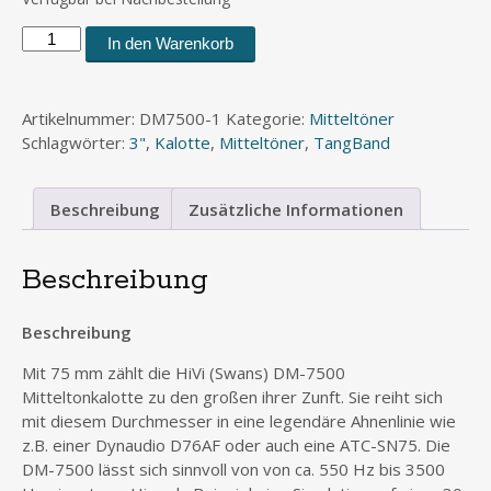
HiVi
In den Warenkorb
DM-
7500
Menge
Artikelnummer:
DM7500-1
Kategorie:
Mitteltöner
Schlagwörter:
3"
,
Kalotte
,
Mitteltöner
,
TangBand
Beschreibung
Zusätzliche Informationen
Beschreibung
Beschreibung
Mit 75 mm zählt die HiVi (Swans) DM-7500
Mitteltonkalotte zu den großen ihrer Zunft. Sie reiht sich
mit diesem Durchmesser in eine legendäre Ahnenlinie wie
z.B. einer Dynaudio D76AF oder auch eine ATC-SN75. Die
DM-7500 lässt sich sinnvoll von von ca. 550 Hz bis 3500