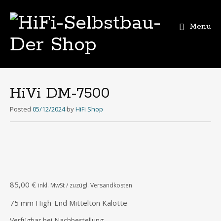
Menu
Skip
to
content
HiVi DM-7500
Posted
05/12/2024
by
HiFi Shop
85,00
€
inkl. MwSt / zuzügl. Versandkosten
75 mm High-End Mittelton Kalotte
Verfügbar bei Nachbestellung