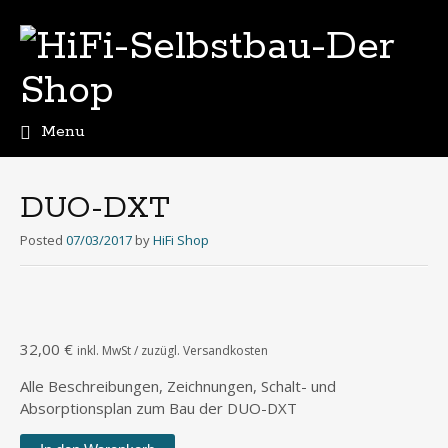
Menu
Skip
to
content
DUO-DXT
Posted
07/03/2017
by
HiFi Shop
32,00
€
inkl. MwSt / zuzügl. Versandkosten
Alle Beschreibungen, Zeichnungen, Schalt- und
Absorptionsplan zum Bau der DUO-DXT
DUO-