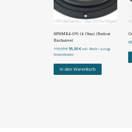
8FHMX4-091 (4 Ohm) (Redcat
O
Exclusive)
9
Ursprünglicher
Aktueller
119,00
€
95,00
€
inkl. MwSt / zuzügl.
Preis
Preis
Versandkosten
war:
ist:
119,00 €
95,00 €.
In den Warenkorb