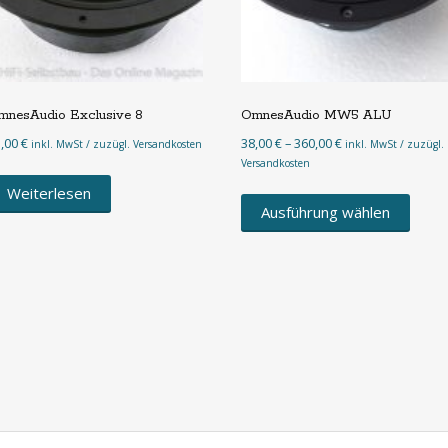
mnesAudio Exclusive 8
OmnesAudio MW5 ALU
Preisspanne:
5,00
€
38,00
€
–
360,00
€
inkl. MwSt / zuzügl. Versandkosten
inkl. MwSt / zuzügl.
38,00 €
Versandkosten
bis
Dies
Weiterlesen
360,00 €
Produ
Ausführung wählen
weist
mehr
Varia
auf.
Die
Opti
könn
auf
der
Produ