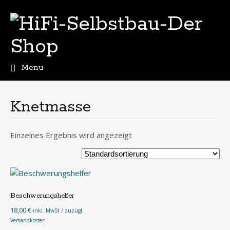
Menu
Skip
to
content
Knetmasse
Einzelnes Ergebnis wird angezeigt
Beschwerungshelfer
18,00
€
inkl. MwSt / zuzügl.
Versandkosten